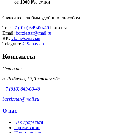
от 1000 ₽
за сутки
Свяжитесь любым удобным способом.
Тел:
+7 (910) 649-00-49
Наталья
Email:
borziestar@mail.ru
ВК:
vk.me/senavian
Telegram:
@Senavian
Контакты
Сенавиан
д.
Рыблово
,
19
,
Тверская обл.
+7 (910) 649-00-49
borziestar@mail.ru
О нас
Как добраться
Проживание
Наши лошади