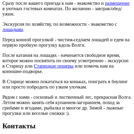
Сразу после вашего приезда к нам - знакомство и
размещение
в уютных гостевых комнатах. По желанию - завтрак/обед/
ужин.
Экскурсия по хозяйству, по возможности - знакомство с
лошадьми
.
Перед конной прогулкой - чистим-седлаем лошадей и едем на
первую пробную прогулку вдоль Волги.
После катания на лошадях - начинается свободное время,
которое можно посвятить по своему усмотрению - экскурсии
в Старицу или
Старицкие пещеры
или помочь нам на
конюшне-подворье.
В Старице можно покататься на коньках, поиграть в боулинг
или просто побродить по узким улочкам.
Рядом с нами - сосновый и лиственный лес, прекрасная Волга.
Летом можно занять себя купанием-загоранием, поход за
грибами и ягодами, рыбалка и многое др. Зимой - лыжные
прогулки или веселые снежки :).
Контакты