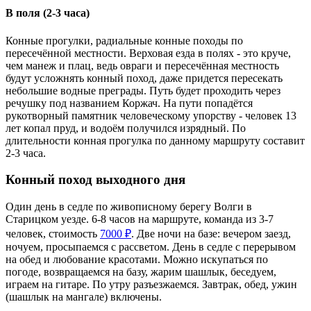
В поля (2-3 часа)
Конные прогулки, радиальные конные походы по
пересечённой местности. Верховая езда в полях - это круче,
чем манеж и плац, ведь овраги и пересечённая местность
будут усложнять конный поход, даже придется пересекать
небольшие водные преграды. Путь будет проходить через
речушку под названием Коржач. На пути попадётся
рукотворный памятник человеческому упорству - человек 13
лет копал пруд, и водоём получился изрядный. По
длительности конная прогулка по данному маршруту составит
2-3 часа.
Конный поход выходного дня
Один день в седле по живописному берегу Волги в
Старицком уезде. 6-8 часов на маршруте, команда из 3-7
человек, стоимость
7000 ₽
. Две ночи на базе: вечером заезд,
ночуем, просыпаемся с рассветом. День в седле с перерывом
на обед и любование красотами. Можно искупаться по
погоде, возвращаемся на базу, жарим шашлык, беседуем,
играем на гитаре. По утру разъезжаемся. Завтрак, обед, ужин
(шашлык на мангале) включены.