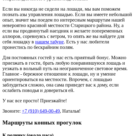
Если вы никогда не сидели на лошади, мы вам поможем
познать азы управления лошадью. Если вы имеете небольшой
опыт, значит мы поедем по интересным маршрутам нашей
невероятно красивой местности Старицкого района. Ну, а
если вы продвинутый наездник и желаете попеременных
аллюров, соревнуясь с ветром, то опять же вы найдете для
себя лошадку в
нашем табуне
. Есть у нас любители
пронестись по бескрайним полям.
Для постоянных гостей у нас есть приятный бонус. Можно
приезжать в гости, брать любую понравившуюся лошадь и
уезжать в вольный путь на неограниченное световое время.
Главное - бережное отношение к лошади, ну и умение
ориентироваться на местности. Впрочем, с лошадью
заблудиться сложно, она сама приведет вас к дому, если
ослабить поводья и довериться ей.
У нас все просто! Приезжайте!
Звоните:
+7 (910) 649-00-49
, Наталья!
Маршруты конных прогулок
К роднику (около часа)