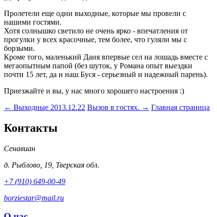
Пролетели еще одни выходные, которые мы провели с
нашими гостями.
Хотя солнышко светило не очень ярко - впечатления от
прогулки у всех красочные, тем более, что гуляли мы с
борзыми.
Кроме того, маленький Даня впервые сел на лошадь вместе с
мегаопытным папой (без шуток, у Романа опыт выездки
почти 15 лет, да и наш Буся - серьезный и надежный парень).
Приезжайте и вы, у нас много хорошего настроения :)
← Выходные 2013.12.22
Вызов в гостях. →
Главная страница
Контакты
Сенавиан
д.
Рыблово
,
19
,
Тверская обл.
+7 (910) 649-00-49
borziestar@mail.ru
О нас