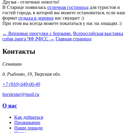
Друзья - отличные новости!
В Старице появилась
отличная гостиница
для туристов и
гостей города, в которой вы можете остановиться, если наш
формат
отдыха в деревне
вас смущает :)
При этом вы всегда можете покататься у нас на лошадях :)
← Верховые прогулки с борзыми.
Всероссийская выставка
собак ранга ЧФ РФСС →
Главная страница
Контакты
Сенавиан
д.
Рыблово
,
19
,
Тверская обл.
+7 (910) 649-00-49
borziestar@mail.ru
О нас
Как добраться
Проживание
Наши лошади