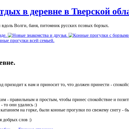
тдых в деревне в Тверской обл
 вдоль Волги, баня, питомник русских псовых борзых.
евне.
од приходит к нам и приносит то, что должен принести - споко
им - правильным и простым, чтобы принес спокойствие и позити
- то они удались :)
 катанием на горке, были конные прогулки по свежему снегу - б
 добрых слов :)