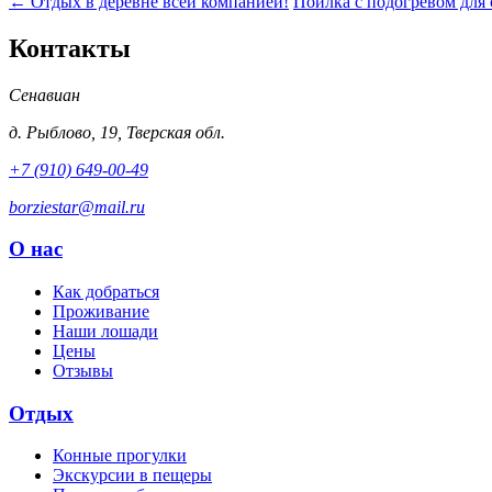
← Отдых в деревне всей компанией!
Поилка с подогревом для 
Контакты
Сенавиан
д.
Рыблово
,
19
,
Тверская обл.
+7 (910) 649-00-49
borziestar@mail.ru
О нас
Как добраться
Проживание
Наши лошади
Цены
Отзывы
Отдых
Конные прогулки
Экскурсии в пещеры