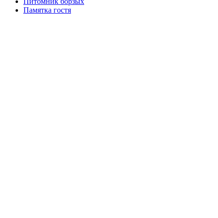
Питомник борзых
Памятка гостя